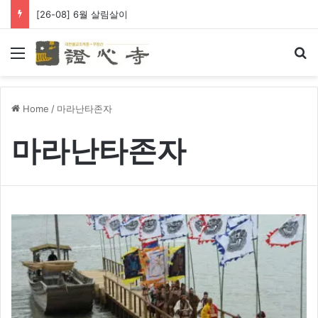
[26-08] 6월 살림살이
Menu
Se
Home
/
마라난타존자
마라난타존자