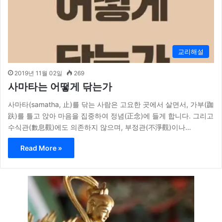
교리해설
2019년 11월 02일
269
사마타는 어떻게 닦는가
사마타(samatha, 止)를 닦는 사람은 고요한 곳에서 살면서, 가부(跏
趺)를 틀고 앉아 마음을 집중하여 정념(正念)에 들게 합니다. 그리고
수식관(數息觀)에도 의존하지 않으며, 부정관(不淨觀)이나…
Read More »