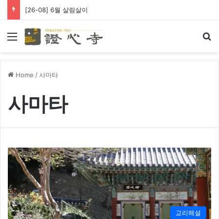
[26-08] 6월 살림살이
Menu
Se
Home
/
사마타
사마타
교리해설