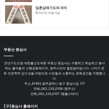
입춘삼재기도의 의미
2021년 01월 14일
무등산 증심사
천년기도도량 대한불교조계종 무등산 증심사는 수행하고 학습하고 봉사
하는 불자들의 신행공동체이자, 광주시민의 힐링쉼터입니다. 나아가 문
화 인문학적 감수성을 바탕으로 시민들과 소통하는 문화공간을 지향합니
다.
주소_61493 광주광역시 동구 증심사길 177
전화_062_226_0108 (종무소)
전화_062_226_0107 (템플스테이)
(구)증심사 홈페이지