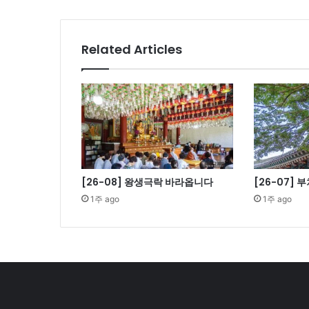
방
편
(2)
Related Articles
[26-08] 왕생극락 바라옵니다
[26-07]
1주 ago
1주 ago