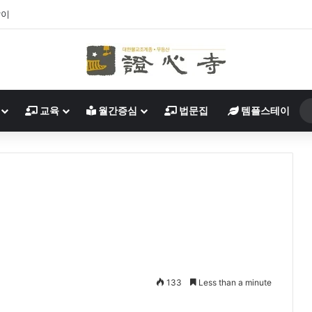
살이
교육
월간증심
법문집
템플스테이
133
Less than a minute