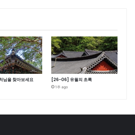
근
원
이
담
긴
7
층
석
탑
 부처님을 찾아보세요
[26-06] 유월의 초록
1주 ago