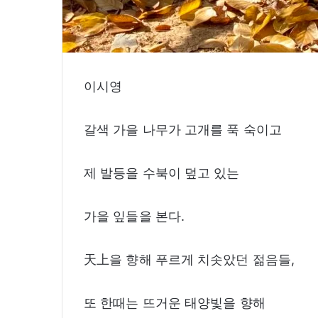
이시영
갈색 가을 나무가 고개를 푹 숙이고
제 발등을 수북이 덮고 있는
가을 잎들을 본다.
天上을 향해 푸르게 치솟았던 젊음들,
또 한때는 뜨거운 태양빛을 향해