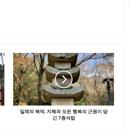
일
체
의
복
덕,
지
혜
와
모
일체의 복덕, 지혜와 모든 행복의 근원이 담
든
행
긴 7층석탑
복
의