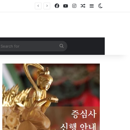
Facebook
YouTube
Instagram
Random Article
Sidebar
Switch skin
Search
for