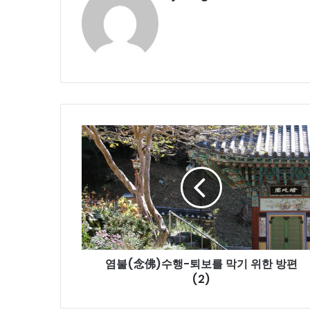
염
불
(念
佛)
수
행-
퇴
보
를
염불(念佛)수행-퇴보를 막기 위한 방편
막
기
(2)
위
한