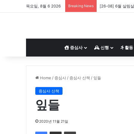
목요일, 8월 6 2026
Breaking News
[26-08] 6월 살림
증심사
신행
활동
Home
/
증심사
/
증심사 산책
/
잎들
증심사 산책
잎들
2020년 11월 21일
Facebook
Share via Email
Print