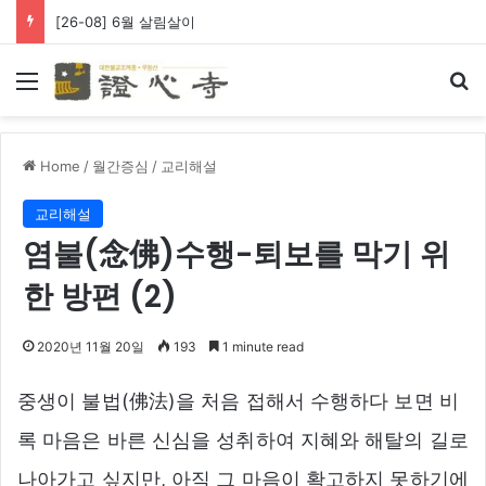
[26-08] 6월 살림살이
Menu
Se
Home
/
월간증심
/
교리해설
교리해설
염불(念佛)수행-퇴보를 막기 위
한 방편 (2)
2020년 11월 20일
193
1 minute read
중생이 불법(佛法)을 처음 접해서 수행하다 보면 비
록 마음은 바른 신심을 성취하여 지혜와 해탈의 길로
나아가고 싶지만, 아직 그 마음이 확고하지 못하기에