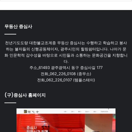
무등산 증심사
천년기도도량 대한불교조계종 무등산 증심사는 수행하고 학습하고 봉사
하는 불자들의 신행공동체이자, 광주시민의 힐링쉼터입니다. 나아가 문
화 인문학적 감수성을 바탕으로 시민들과 소통하는 문화공간을 지향합니
다.
주소_61493 광주광역시 동구 증심사길 177
전화_062_226_0108 (종무소)
전화_062_226_0107 (템플스테이)
(구)증심사 홈페이지