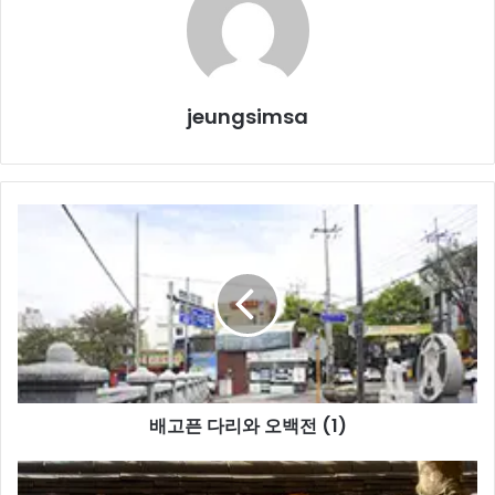
jeungsimsa
배
고
픈
다
리
와
오
백
전
배고픈 다리와 오백전 (1)
(1)
잎
들