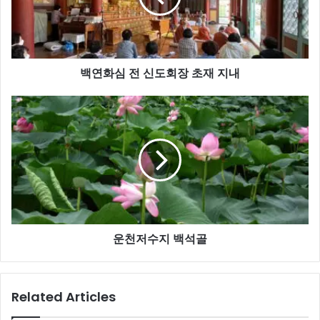
신
도
회
장
백연화심 전 신도회장 초재 지내
초
재
지
운
내
천
저
수
지
백
석
골
운천저수지 백석골
Related Articles