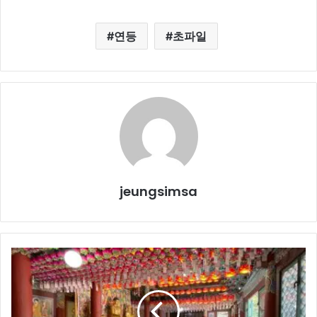
연등
초파일
jeungsimsa
백
연
화
심
전