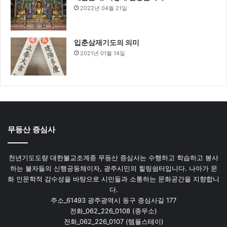
2022년 04월 21일
입춘삼재기도의 의미
2021년 01월 14일
무등산 증심사
천년기도도량 대한불교조계종 무등산 증심사는 수행하고 학습하고 봉사
하는 불자들의 신행공동체이자, 광주시민의 힐링쉼터입니다. 나아가 문
화 인문학적 감수성을 바탕으로 시민들과 소통하는 문화공간을 지향합니
다.
주소_61493 광주광역시 동구 증심사길 177
전화_062_226_0108 (종무소)
전화_062_226_0107 (템플스테이)