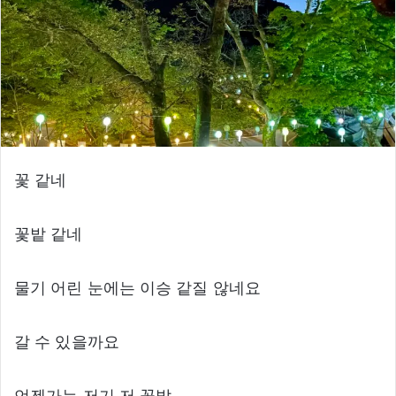
꽃 같네
꽃밭 같네
물기 어린 눈에는 이승 같질 않네요
갈 수 있을까요
언젠가는 저기 저 꽃밭