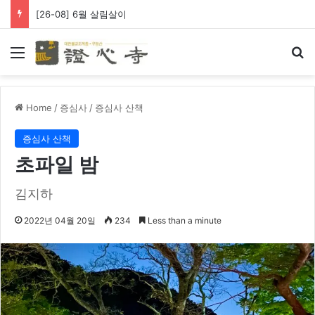
[26-08] 6월 살림살이
Menu
Se
Home
/
증심사
/
증심사 산책
증심사 산책
초파일 밤
김지하
2022년 04월 20일
234
Less than a minute