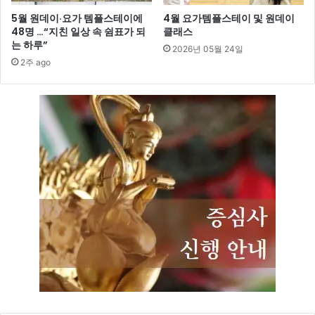
5월 원데이·요가 템플스테이에
4월 요가템플스테이 및 원데이
48명 …“지친 일상 속 쉼표가 되
클래스
는 하루”
2026년 05월 24일
2주 ago