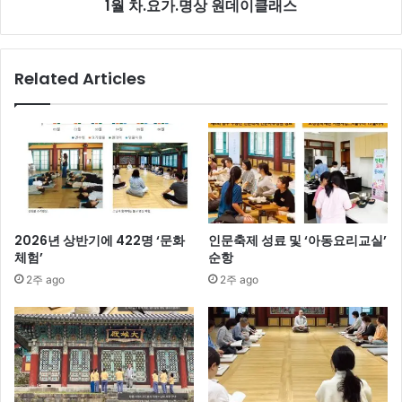
1월 차.요가.명상 원데이클래스
이
클
래
스
Related Articles
2026년 상반기에 422명 ‘문화
인문축제 성료 및 ‘아동요리교실’
체험’
순항
2주 ago
2주 ago