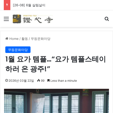
[26-08] 6월 살림살이
Menu
Se
Home
/
활동
/
무등문화마당
무등문화마당
1월 요가 템플…“요가 템플스테이
하러 온 광주!”
2026년 03월 22일
99
Less than a minute