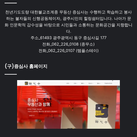
천년기도도량 대한불교조계종 무등산 증심사는 수행하고 학습하고 봉사
하는 불자들의 신행공동체이자, 광주시민의 힐링쉼터입니다. 나아가 문
화 인문학적 감수성을 바탕으로 시민들과 소통하는 문화공간을 지향합니
다.
주소_61493 광주광역시 동구 증심사길 177
전화_062_226_0108 (종무소)
전화_062_226_0107 (템플스테이)
(구)증심사 홈페이지