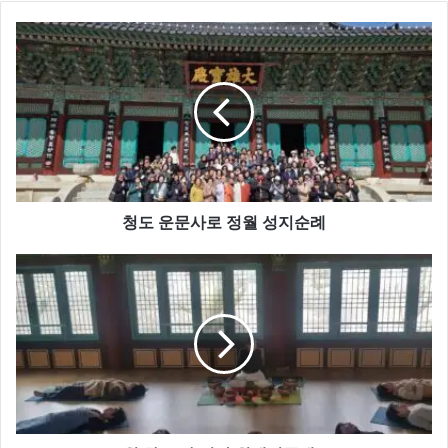
청
도 운
문
사
로 정
월 성
지
순
례
청도 운문사로 정월 성지순례
1
월
차.
요
가.
명
상
원
데