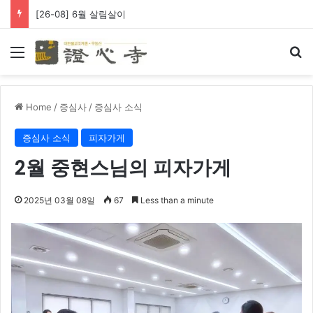
[26-08] 6월 살림살이
Menu
Se
Home
/
증심사
/
증심사 소식
증심사 소식
피자가게
2월 중현스님의 피자가게
2025년 03월 08일
67
Less than a minute