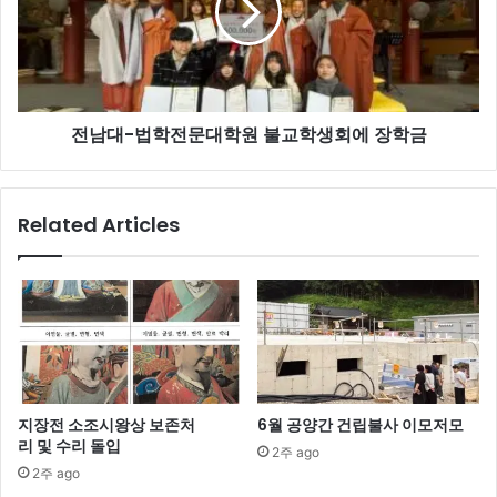
학
전
문
대
학
전남대-법학전문대학원 불교학생회에 장학금
원
불
교
학
Related Articles
생
회
에
장
학
금
지장전 소조시왕상 보존처
6월 공양간 건립불사 이모저모
리 및 수리 돌입
2주 ago
2주 ago