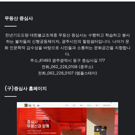
무등산 증심사
천년기도도량 대한불교조계종 무등산 증심사는 수행하고 학습하고 봉사
하는 불자들의 신행공동체이자, 광주시민의 힐링쉼터입니다. 나아가 문
화 인문학적 감수성을 바탕으로 시민들과 소통하는 문화공간을 지향합니
다.
주소_61493 광주광역시 동구 증심사길 177
전화_062_226_0108 (종무소)
전화_062_226_0107 (템플스테이)
(구)증심사 홈페이지