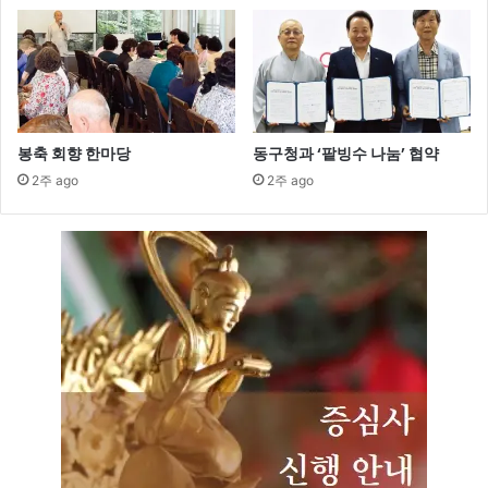
봉축 회향 한마당
동구청과 ‘팥빙수 나눔’ 협약
2주 ago
2주 ago