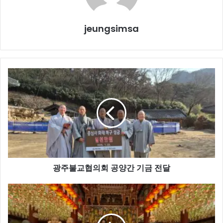
jeungsimsa
광
주
불
교
협
의
회
공
양
광주불교협의회 공양간 기금 전달
간
기
금
전
전
남
달
대-
법