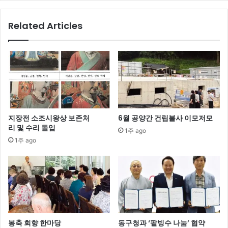
Related Articles
지장전 소조시왕상 보존처
6월 공양간 건립불사 이모저모
리 및 수리 돌입
1주 ago
1주 ago
봉축 회향 한마당
동구청과 ‘팥빙수 나눔’ 협약