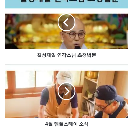
성
재
일
연
각
스
님
초
칠성재일 연각스님 초청법문
청
법
문
4
월
템
플
스
테
이
소
식
4월 템플스테이 소식