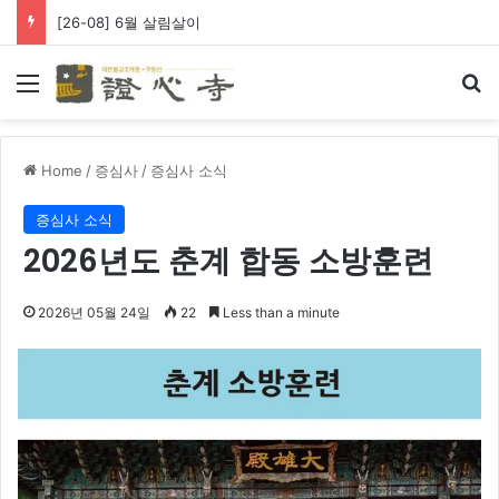
[26-08] 왕생극락 바라옵니다
Menu
Se
Home
/
증심사
/
증심사 소식
증심사 소식
2026년도 춘계 합동 소방훈련
2026년 05월 24일
22
Less than a minute