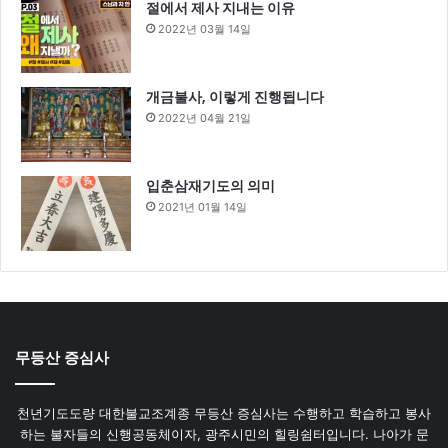
절에서 제사 지내는 이유
2022년 03월 14일
개금불사, 이렇게 진행됩니다
2022년 04월 21일
입춘삼재기도의 의미
2021년 01월 14일
무등산 증심사
천년기도도량 대한불교조계종 무등산 증심사는 수행하고 학습하고 봉사
하는 불자들의 신행공동체이자, 광주시민의 힐링쉼터입니다. 나아가 문