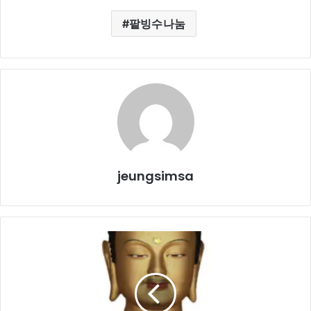
팥빙수나눔
jeungsimsa
증
심
사
대
웅
전