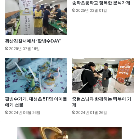
송학초등학교 행복한 분식가게
2025년 02월 01일
광산경찰서에서 ‘팥빙수DAY’
2025년 07월 16일
팥빙수가게, 대성초 511명 아이들
중현스님과 함께하는 떡볶이 가
에게 선물
게
2024년 06월 26일
2024년 01월 26일