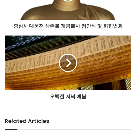
삼
존
불
증심사 대웅전 삼존불 개금불사 점안식 및 회향법회
개
금
불
오
사
백
점
전
안
저
식
녁
및
예
회
불
향
법
회
오백전 저녁 예불
Related Articles