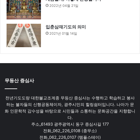
2022년 04월 21일
입춘삼재기도의 의미
2021년 01월 14일
무등산 증심사
천년기도도량 대한불교조계종 무등산 증심사는 수행하고 학습하고 봉사
하는 불자들의 신행공동체이자, 광주시민의 힐링쉼터입니다. 나아가 문
화 인문학적 감수성을 바탕으로 시민들과 소통하는 문화공간을 지향합니
다.
주소_61493 광주광역시 동구 증심사길 177
전화_062_226_0108 (종무소)
전화_062_226_0107 (템플스테이)