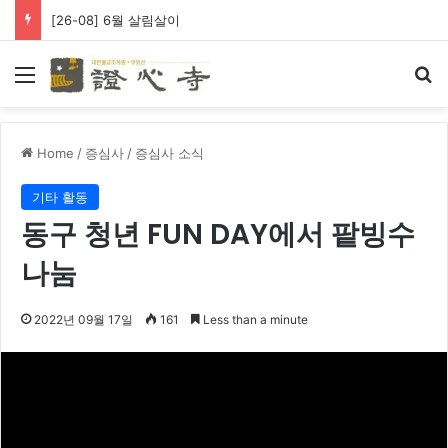
[26-08] 6월 살림살이
Menu
Se
Home
/
증심사
/
증심사 소식
기타 활동
동구 청년 FUN DAY에서 팥빙수
나눔
2022년 09월 17일
161
Less than a minute