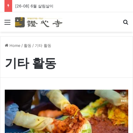
[26-08] 왕생극락 바라옵니다
Menu
Se
Home
/
활동
/
기타 활동
기타 활동