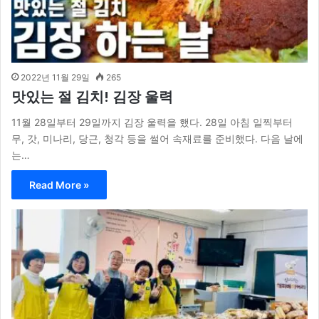
2022년 11월 29일
265
맛있는 절 김치! 김장 울력
11월 28일부터 29일까지 김장 울력을 했다. 28일 아침 일찍부터
무, 갓, 미나리, 당근, 청각 등을 썰어 속재료를 준비했다. 다음 날에
는…
Read More »