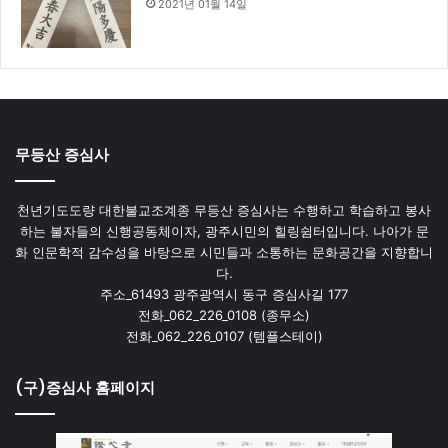
2021년 01월 14일
무등산 증심사
천년기도도량 대한불교조계종 무등산 증심사는 수행하고 학습하고 봉사
하는 불자들의 신행공동체이자, 광주시민의 힐링쉼터입니다. 나아가 문
화 인문학적 감수성을 바탕으로 시민들과 소통하는 문화공간을 지향합니
다.
주소_61493 광주광역시 동구 증심사길 177
전화_062_226_0108 (종무소)
전화_062_226_0107 (템플스테이)
(구)증심사 홈페이지