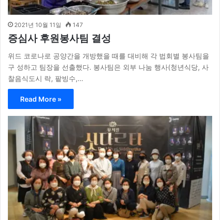
2021년 10월 11일
147
증심사 후원봉사팀 결성
위드 코로나로 공양간을 개방했을 때를 대비해 각 법회별 봉사팀을
구 성하고 팀장을 선출했다. 봉사팀은 외부 나눔 행사(청년식당, 사
찰음식도시 락, 팥빙수,…
Read More »