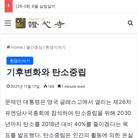
[26-08] 왕생극락 바라옵니다
Menu
Se
Home
/
월간증심
/
환경이야기
환경이야기
기후변화와 탄소중립
2021년 11월 17일
169
1 minute read
문재인 대통령은 영국 글래스고에서 열리는 제26차
유엔당사국총회에 참석하여 탄소중립을 위해 2030
년까지 탄소를 2018년 대비 40%를 줄이겠다는 목
표를 발표했다. 탄소중립은 인간의 활동에 의한 온실