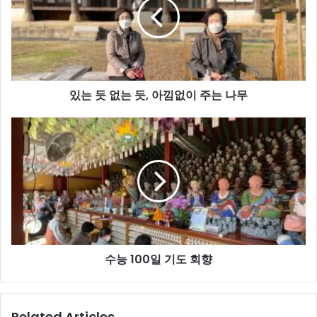
없
는
듯,
아
낌
없
있는 듯 없는 듯, 아낌없이 주는 나무
이
주
는
수
나
능
무
100
일
기
도
회
향
수능 100일 기도 회향
Related Articles