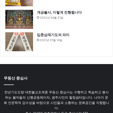
개금불사, 이렇게 진행됩니다
2022년 04월 21일
입춘삼재기도의 의미
2021년 01월 14일
무등산 증심사
천년기도도량 대한불교조계종 무등산 증심사는 수행하고 학습하고 봉사
하는 불자들의 신행공동체이자, 광주시민의 힐링쉼터입니다. 나아가 문
화 인문학적 감수성을 바탕으로 시민들과 소통하는 문화공간을 지향합니
다.