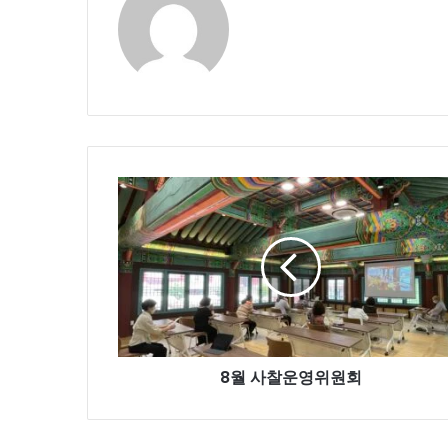
8
월
사
찰
운
영
위
원
회
8월 사찰운영위원회