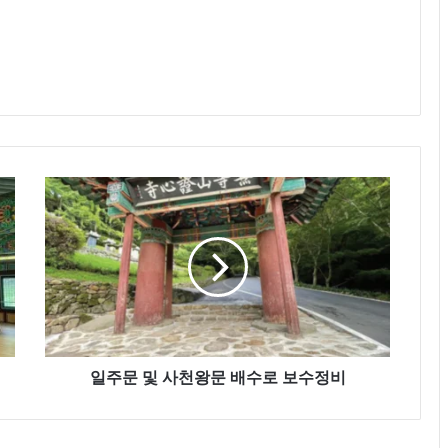
일
주
문
및
사
천
왕
문
배
일주문 및 사천왕문 배수로 보수정비
수
로
보
수