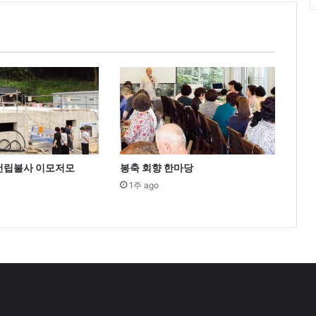
정
비
 건립불사 이모저모
봉축 회향 한마당
1주 ago