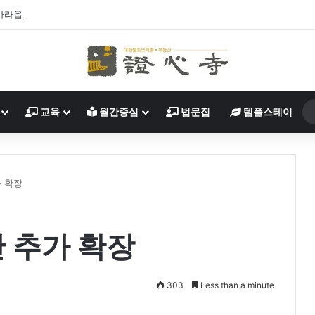
락 바라옵니다
교육
월간증심
법문집
템플스테이
 확장
 추가 확장
303
Less than a minute