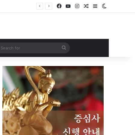
Facebook
YouTube
Instagram
Random Article
Sidebar
Switch skin
Search
for