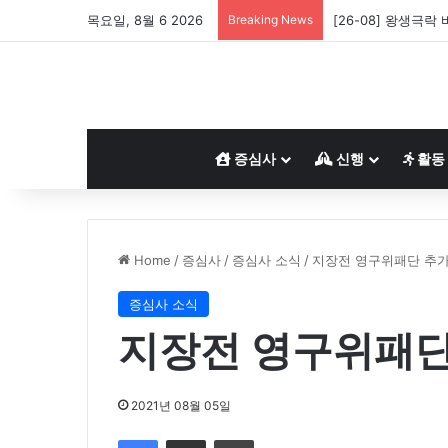
목요일, 8월 6 2026
Breaking News
[26-08] 왕생극
증심사
신행
활동
Home
/
증심사
/
증심사 소식
/
지장전 영구위패단 추가
증심사 소식
지장전 영구위패단
2021년 08월 05일
Facebook
Share via Email
Print