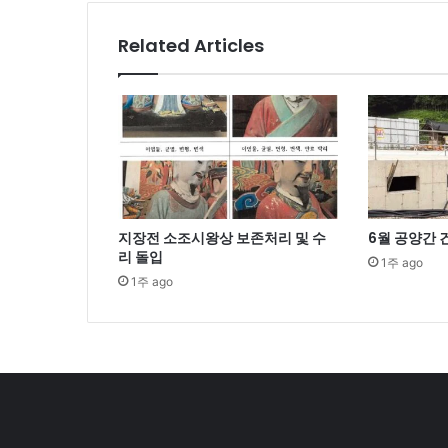
Related Articles
지장전 소조시왕상 보존처리 및 수
6월 공양간
리 돌입
1주 ago
1주 ago