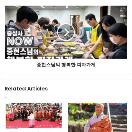
선
물
중
현
스
님
의
행
복
한
피
중현스님의 행복한 피자가게
자
가
게
Related Articles