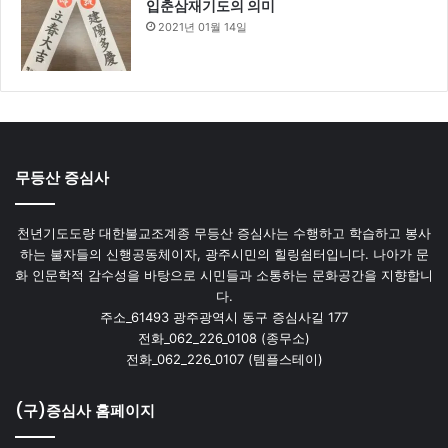
입춘삼재기도의 의미
2021년 01월 14일
무등산 증심사
천년기도도량 대한불교조계종 무등산 증심사는 수행하고 학습하고 봉사
하는 불자들의 신행공동체이자, 광주시민의 힐링쉼터입니다. 나아가 문
화 인문학적 감수성을 바탕으로 시민들과 소통하는 문화공간을 지향합니
다.
주소_61493 광주광역시 동구 증심사길 177
전화_062_226_0108 (종무소)
전화_062_226_0107 (템플스테이)
(구)증심사 홈페이지