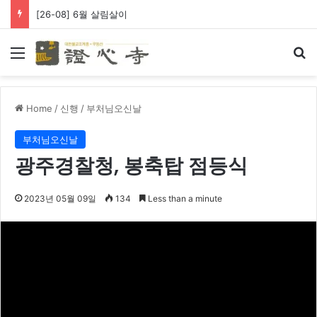
[26-08] 6월 살림살이
Menu
Se
Home
/
신행
/
부처님오신날
부처님오신날
광주경찰청, 봉축탑 점등식
2023년 05월 09일
134
Less than a minute