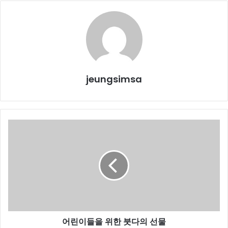
jeungsimsa
어
린
이
들
을
위
한
붓
다
어린이들을 위한 붓다의 선물
의