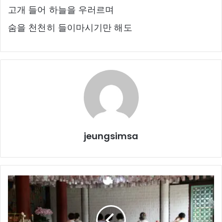
고개 들어 하늘을 우러르며
숨을 천천히 들이마시기만 해도
jeungsimsa
백
중
49
일
기