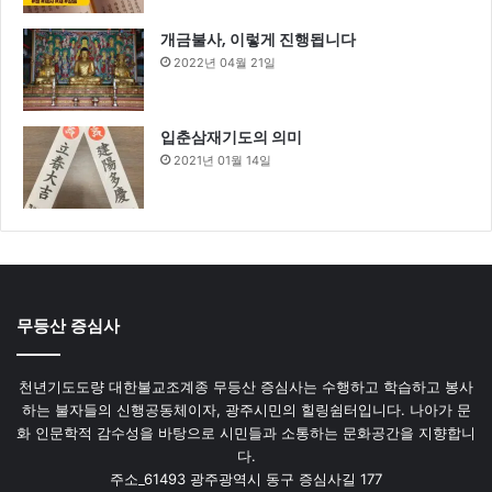
개금불사, 이렇게 진행됩니다
2022년 04월 21일
입춘삼재기도의 의미
2021년 01월 14일
무등산 증심사
천년기도도량 대한불교조계종 무등산 증심사는 수행하고 학습하고 봉사
하는 불자들의 신행공동체이자, 광주시민의 힐링쉼터입니다. 나아가 문
화 인문학적 감수성을 바탕으로 시민들과 소통하는 문화공간을 지향합니
다.
주소_61493 광주광역시 동구 증심사길 177