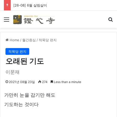
[26-08] 6월 살림살이
Menu
Se
Home
/
월간증심
/
적묵당 편지
적묵당 편지
오래된 기도
이문재
2021년 08월 23일
274
Less than a minute
가만히 눈을 감기만 해도
기도하는 것이다