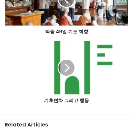
도
회
향
백중 49일 기도 회향
기
후
변
화
그
리
고
행
동
기후변화 그리고 행동
Related Articles