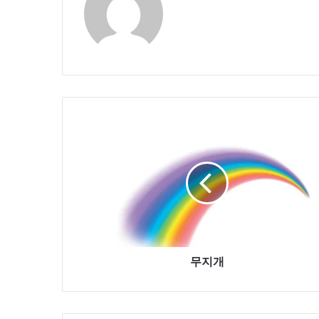
무
지
개
무지개