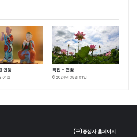
전 인등
특집 – 연꽃
월 01일
2024년 08월 01일
(구)증심사 홈페이지