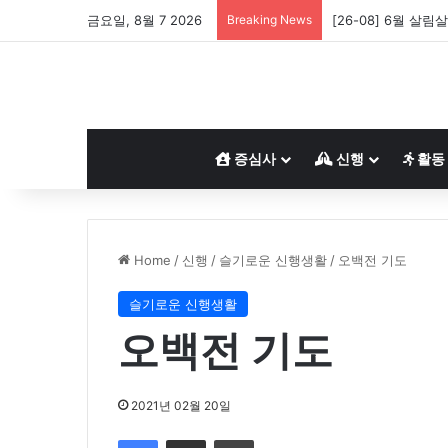
금요일, 8월 7 2026
Breaking News
[26-08] 6월 살림
증심사
신행
활동
Home
/
신행
/
슬기로운 신행생활
/
오백전 기도
슬기로운 신행생활
오백전 기도
2021년 02월 20일
Facebook
Share via Email
Print