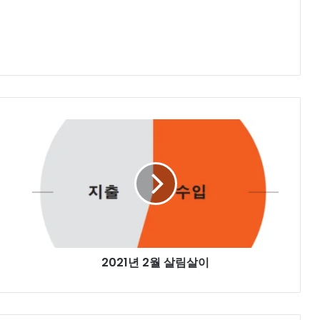
2021
년
2
월
살
림
살
이
2021년 2월 살림살이