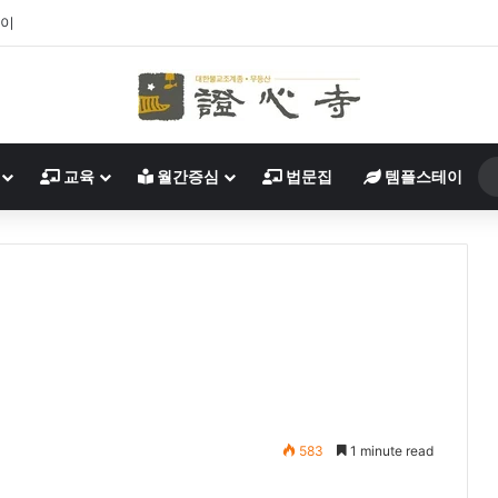
살이
교육
월간증심
법문집
템플스테이
583
1 minute read