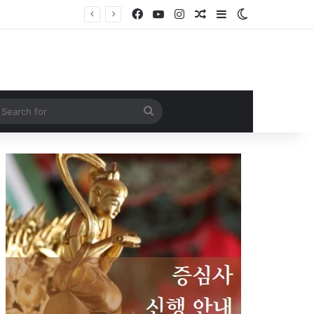
Facebook
YouTube
Instagram
Random Article
Sidebar
Switch skin
Search
for