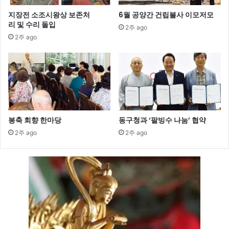
지장전 소조시왕상 보존처
6월 공양간 건립불사 이모저모
리 및 수리 돌입
2주 ago
2주 ago
봉축 회향 한마당
동구청과 ‘팥빙수 나눔’ 협약
2주 ago
2주 ago