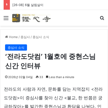
[26-08] 6월 살림살이
Menu
Se
Home
/
증심사
/
증심사 소식
증심사 소식
‘전라도닷컴’ 1월호에 중현스님
신간 인터뷰
2026년 02월 04일
33
Less than a minute
전라도의 사람과 자연, 문화를 담는 지역잡지 <전라
도닷컴>이 증심사를 찾아 신간 <불교, 한 번쯤은 궁
금하잖아>를 발간한 중현스님과 환담을 나눴다. 인