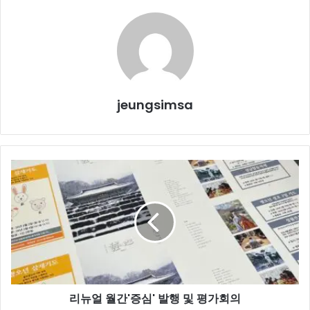
jeungsimsa
리
뉴
얼
월
간'증
심'
발
행
및
리뉴얼 월간'증심' 발행 및 평가회의
평