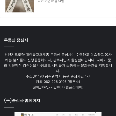
2021년 01월 14일
무등산 증심사
천년기도도량 대한불교조계종 무등산 증심사는 수행하고 학습하고 봉사
하는 불자들의 신행공동체이자, 광주시민의 힐링쉼터입니다. 나아가 문
화 인문학적 감수성을 바탕으로 시민들과 소통하는 문화공간을 지향합니
다.
주소_61493 광주광역시 동구 증심사길 177
전화_062_226_0108 (종무소)
전화_062_226_0107 (템플스테이)
(구)증심사 홈페이지