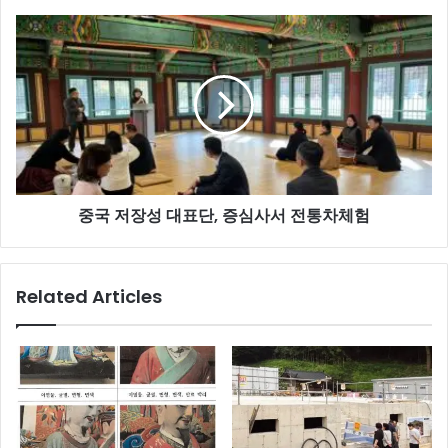
가
회
중
의
국
저
장
성
대
표
단,
증
중국 저장성 대표단, 증심사서 전통차체험
심
사
서
전
Related Articles
통
차
체
험