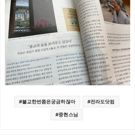
불교한번쯤은궁금하잖아
전라도닷컴
중현스님