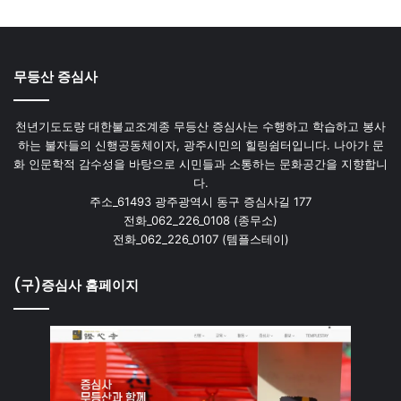
무등산 증심사
천년기도도량 대한불교조계종 무등산 증심사는 수행하고 학습하고 봉사
하는 불자들의 신행공동체이자, 광주시민의 힐링쉼터입니다. 나아가 문
화 인문학적 감수성을 바탕으로 시민들과 소통하는 문화공간을 지향합니
다.
주소_61493 광주광역시 동구 증심사길 177
전화_062_226_0108 (종무소)
전화_062_226_0107 (템플스테이)
(구)증심사 홈페이지