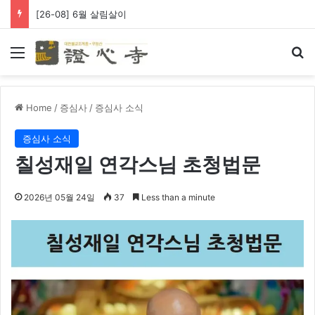
[26-08] 6월 살림살이
Menu
Se
Home
/
증심사
/
증심사 소식
증심사 소식
칠성재일 연각스님 초청법문
2026년 05월 24일
37
Less than a minute