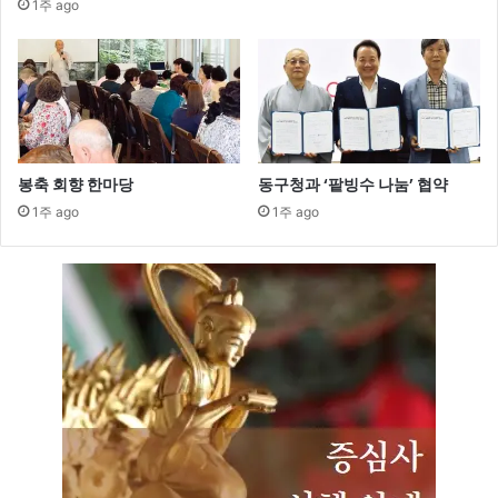
1주 ago
봉축 회향 한마당
동구청과 ‘팥빙수 나눔’ 협약
1주 ago
1주 ago