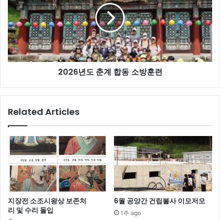
춘
계
합
동
소
방
2026년도 춘계 합동 소방훈련
훈
련
Related Articles
지장전 소조시왕상 보존처
6월 공양간 건립불사 이모저모
리 및 수리 돌입
1주 ago