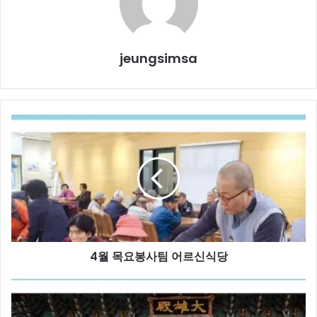
jeungsimsa
4
월
목
요
봉
사
팀
어
르
4월 목요봉사팀 어르신식당
신
식
당
2026
년
도