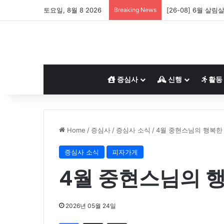
토요일, 8월 8 2026
Breaking News
[26-08] 6월 살림
증심사
신행
활동
Home
/
증심사
/
증심사 소식
/
4월 중현스님의 행복한
증심사 소식
피자가게
4월 중현스님의 
2026년 05월 24일
Facebook
Share via Email
Print