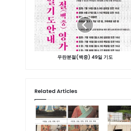
우
란
분
절
(백
중)
49
일
기
우란분절(백중) 49일 기도
도
Related Articles