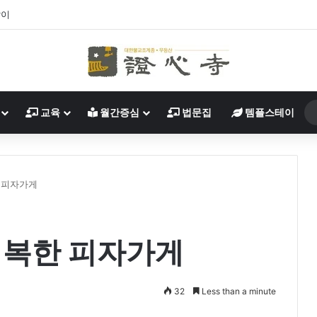
살이
교육
월간증심
법문집
템플스테이
 피자가게
행복한 피자가게
32
Less than a minute