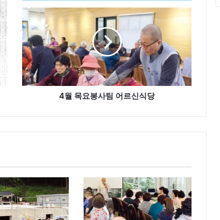
4
월
목
요
봉
사
팀
어
르
4월 목요봉사팀 어르신식당
신
식
당