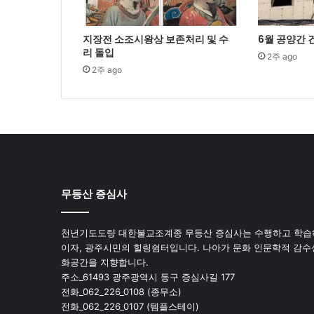
지장전 소조시왕상 보존처리 및 수
6월 공양간
리 돌입
2주 ago
2주 ago
무등산 증심사
천년기도도량 대한불교조계종 무등산 증심사는 수행하고 학습
이자, 광주시민의 힐링쉼터입니다. 나아가 문화 인문학적 감수
화공간을 지향합니다.
주소_61493 광주광역시 동구 증심사길 177
전화_062_226_0108 (종무소)
전화_062_226_0107 (템플스테이)