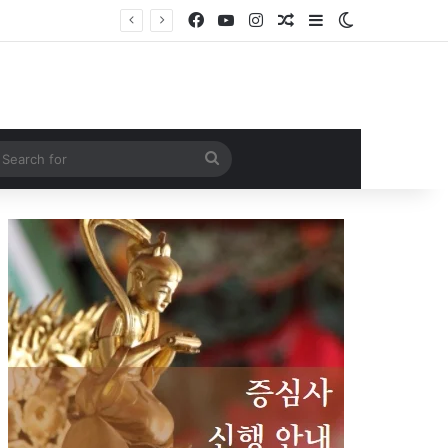
Facebook
YouTube
Instagram
Random Article
Sidebar
Switch skin
Search
for