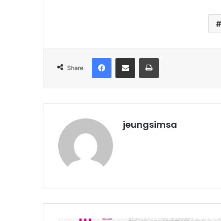
Facebook
Share via Email
Print
Share
jeungsimsa