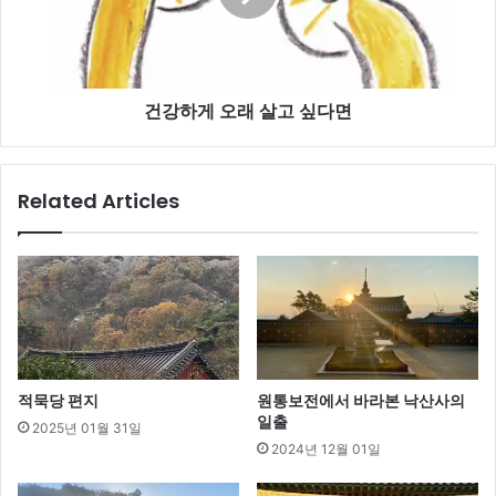
래
살
고
싶
건강하게 오래 살고 싶다면
다
면
Related Articles
적묵당 편지
원통보전에서 바라본 낙산사의
일출
2025년 01월 31일
2024년 12월 01일