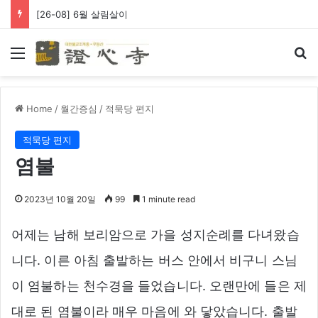
[26-08] 6월 살림살이
Menu
Se
Home
/
월간증심
/
적묵당 편지
적묵당 편지
염불
2023년 10월 20일
99
1 minute read
어제는 남해 보리암으로 가을 성지순례를 다녀왔습
니다. 이른 아침 출발하는 버스 안에서 비구니 스님
이 염불하는 천수경을 들었습니다. 오랜만에 들은 제
대로 된 염불이라 매우 마음에 와 닿았습니다. 출발