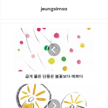
jeungsimsa
곱
게
물
든
단
풍
은
봄
꽃
곱게 물든 단풍은 봄꽃보다 예쁘다
보
다
예
건
쁘
강
다
하
게
오