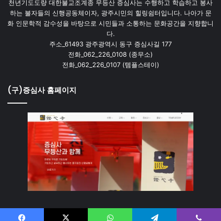
천년기도도량 대한불교조계종 무등산 증심사는 수행하고 학습하고 봉사
하는 불자들의 신행공동체이자, 광주시민의 힐링쉼터입니다. 나아가 문
화 인문학적 감수성을 바탕으로 시민들과 소통하는 문화공간을 지향합니
다.
주소_61493 광주광역시 동구 증심사길 177
전화_062_226_0108 (종무소)
전화_062_226_0107 (템플스테이)
(구)증심사 홈페이지