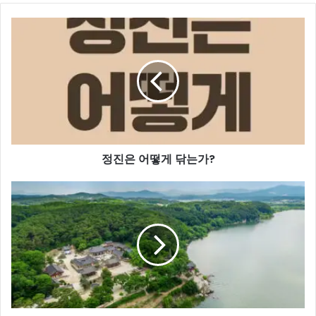
정
진
은
어
떻
게
닦
는
가?
정진은 어떻게 닦는가?
나
옹
선
사
와
세
종
대
왕