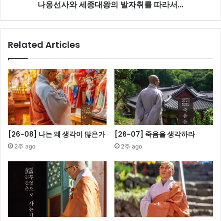
나옹선사와 세종대왕의 발자취를 따라서...
의
발
자
취
Related Articles
를
따
라
서...
[26-08] 나는 왜 생각이 많은가
[26-07] 죽음을 생각하라
2주 ago
2주 ago