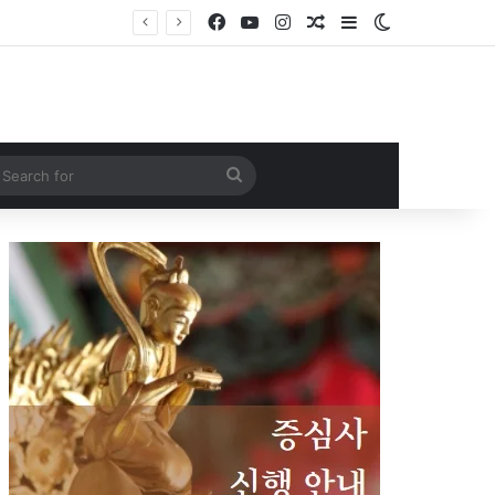
Facebook
YouTube
Instagram
Random Article
Sidebar
Switch skin
Search
for