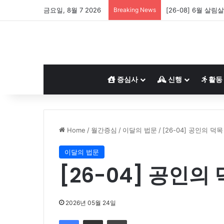
금요일, 8월 7 2026
Breaking News
[26-08] 6월 살림
증심사
신행
활동
Home
/
월간증심
/
이달의 법문
/
[26-04] 공인의 덕목
이달의 법문
[26-04] 공인의
2026년 05월 24일
Facebook
Share via Email
Print