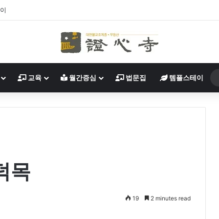
살이
교육
월간증심
법문집
템플스테이
 덕목
19
2 minutes read